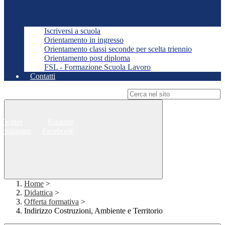
Iscriversi a scuola
Orientamento in ingresso
Orientamento classi seconde per scelta triennio
Orientamento post diploma
FSL - Formazione Scuola Lavoro
Contatti
Campo di ricerca per le pagine del sito
Twitter
Youtube
Instagram
Facebook
Home
>
Didattica
>
Offerta formativa
>
Indirizzo Costruzioni, Ambiente e Territorio