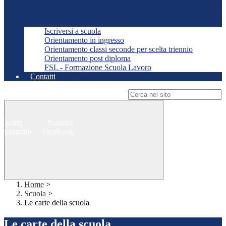
Iscriversi a scuola
Orientamento in ingresso
Orientamento classi seconde per scelta triennio
Orientamento post diploma
FSL - Formazione Scuola Lavoro
Contatti
Campo di ricerca per le pagine del sito
Twitter
Youtube
Instagram
Facebook
Home
>
Scuola
>
Le carte della scuola
Le carte della scuola