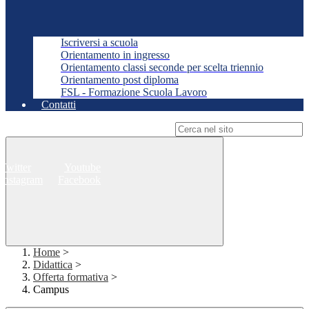
Iscriversi a scuola
Orientamento in ingresso
Orientamento classi seconde per scelta triennio
Orientamento post diploma
FSL - Formazione Scuola Lavoro
Contatti
Campo di ricerca per le pagine del sito
Twitter
Youtube
Instagram
Facebook
Home
>
Didattica
>
Offerta formativa
>
Campus