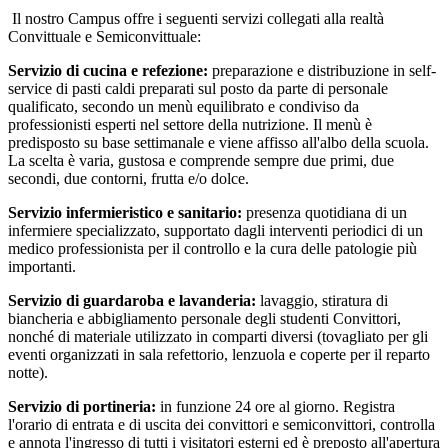
Il nostro Campus offre i seguenti servizi collegati alla realtà
Convittuale e Semiconvittuale:
Servizio di cucina e refezione:
preparazione e distribuzione in self-
service di pasti caldi preparati sul posto da parte di personale
qualificato, secondo un menù equilibrato e condiviso da
professionisti esperti nel settore della nutrizione. Il menù è
predisposto su base settimanale e viene affisso all'albo della scuola.
La scelta è varia, gustosa e comprende sempre due primi, due
secondi, due contorni, frutta e/o dolce.
Servizio infermieristico e sanitario:
presenza quotidiana di un
infermiere specializzato, supportato dagli interventi periodici di un
medico professionista per il controllo e la cura delle patologie più
importanti.
Servizio di guardaroba e lavanderia:
lavaggio, stiratura di
biancheria e abbigliamento personale degli studenti Convittori,
nonché di materiale utilizzato in comparti diversi (tovagliato per gli
eventi organizzati in sala refettorio, lenzuola e coperte per il reparto
notte).
Servizio di portineria:
in funzione 24 ore al giorno. Registra
l'orario di entrata e di uscita dei convittori e semiconvittori, controlla
e annota l'ingresso di tutti i visitatori esterni ed è preposto all'apertura