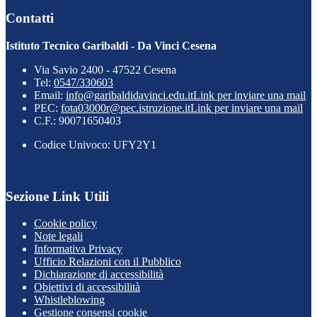
Contatti
Istituto Tecnico Garibaldi - Da Vinci Cesena
Via Savio 2400 - 47522 Cesena
Tel:
0547/330603
Email:
info@garibaldidavinci.edu.it
Link per inviare una mail
PEC:
fota03000r@pec.istruzione.it
Link per inviare una mail
C.F.: 90071650403
Codice Univoco: UFY2Y1
Sezione Link Utili
Cookie policy
Note legali
Informativa Privacy
Ufficio Relazioni con il Pubblico
Dichiarazione di accessibilità
Obiettivi di accessibilità
Whistleblowing
Gestione consensi cookie