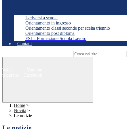
Iscriversi a scuola
Orientamento in ingresso
Orientamento classi seconde per scelta triennio
Orientamento post diploma
FSL - Formazione Scuola Lavoro
Contatti
Campo di ricerca per le pagine del sito
Twitter
Youtube
Instagram
Facebook
Home
>
Novità
>
Le notizie
Le notizie