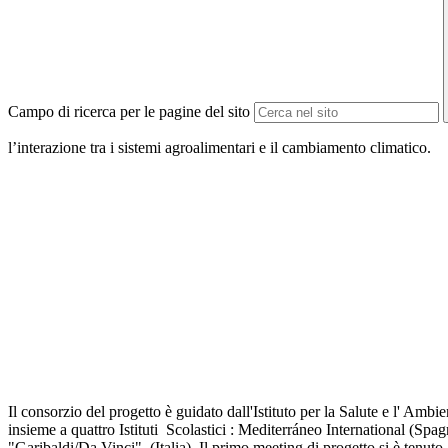
Campo di ricerca per le pagine del sito
l’interazione tra i sistemi agroalimentari e il cambiamento climatico.
Il consorzio del progetto è guidato d
all'Istituto per la Salute e l' 
insieme a quattro Istituti Scolastici : Mediterráneo International (Sp
"Garibaldi/Da Vinci" (Italia).
Il primo meeting di progetto si è tenuto