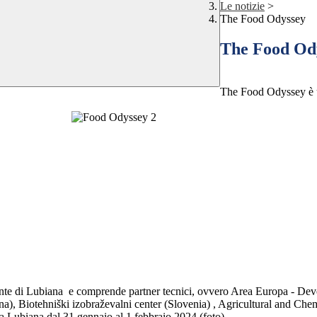
Le notizie
>
The Food Odyssey
The Food Od
The Food Odyssey è u
Ambiente di Lubiana e comprende partner tecnici, ovvero Area Europa -
agna), Biotehniški izobraževalni center (Slovenia) , Agricultural and C
 a Lubiana dal 31 gennaio al 1 febbraio 2024 (foto) .