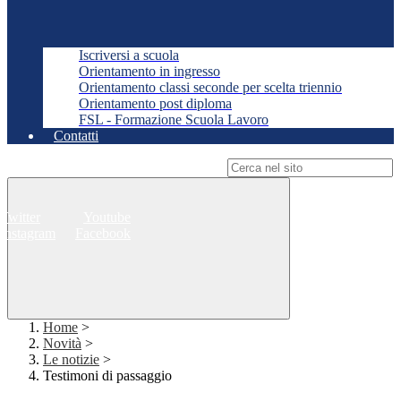
Iscriversi a scuola
Orientamento in ingresso
Orientamento classi seconde per scelta triennio
Orientamento post diploma
FSL - Formazione Scuola Lavoro
Contatti
Campo di ricerca per le pagine del sito
Twitter
Youtube
Instagram
Facebook
Home
>
Novità
>
Le notizie
>
Testimoni di passaggio