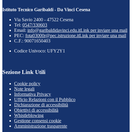
Istituto Tecnico Garibaldi - Da Vinci Cesena
Via Savio 2400 - 47522 Cesena
Tel:
0547/330603
Email:
info@garibaldidavinci.edu.it
Link per inviare una mail
PEC:
fota03000r@pec.istruzione.it
Link per inviare una mail
C.F.: 90071650403
Codice Univoco: UFY2Y1
Sezione Link Utili
Cookie policy
Note legali
Informativa Privacy
Ufficio Relazioni con il Pubblico
Dichiarazione di accessibilità
Obiettivi di accessibilità
Whistleblowing
Gestione consensi cookie
Amministrazione trasparente