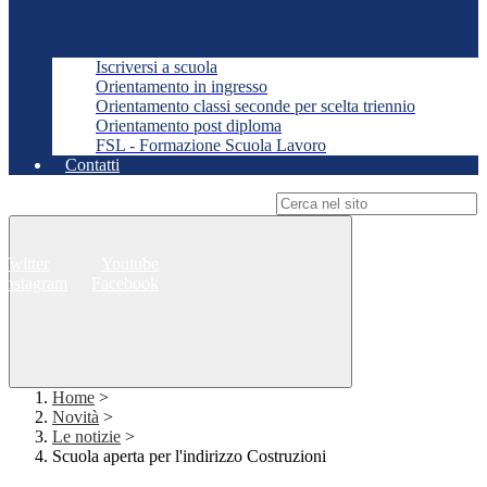
Iscriversi a scuola
Orientamento in ingresso
Orientamento classi seconde per scelta triennio
Orientamento post diploma
FSL - Formazione Scuola Lavoro
Contatti
Campo di ricerca per le pagine del sito
Twitter
Youtube
Instagram
Facebook
Home
>
Novità
>
Le notizie
>
Scuola aperta per l'indirizzo Costruzioni