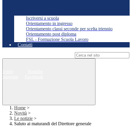
Iscriversi a scuola
Orientamento in ingresso
Orientamento classi seconde per scelta triennio
Orientamento post diploma
FSL - Formazione Scuola Lavoro
Contatti
Campo di ricerca per le pagine del sito
Twitter
Youtube
Instagram
Facebook
Home
>
Novità
>
Le notizie
>
Saluto ai maturandi del Direttore generale