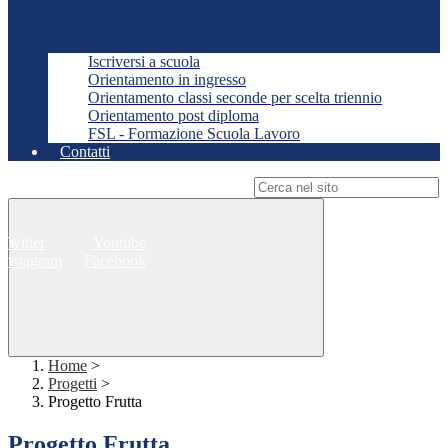
Iscriversi a scuola
Orientamento in ingresso
Orientamento classi seconde per scelta triennio
Orientamento post diploma
FSL - Formazione Scuola Lavoro
Contatti
Campo di ricerca per le pagine del sito
Twitter
Youtube
Instagram
Facebook
Home
>
Progetti
>
Progetto Frutta
Progetto Frutta