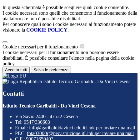
In questa schermata è possibile scegliere quali cookie consentire.
I cookie necessari sono quelli che consentono il funzionamento della
piattaforma e non è possibile disabilitarli.
Per conoscere quali sono i cookie necessari al funzionamento potete
visionare la
COOKIE POLICY
.
Cookie necessari per il funzionamento
I cookie necessari per il funzionamento non possono essere
disabilitati. È possibile consultare l'elenco nella pagina della cookie
policy.
Accetta tutti
Salva le preferenze
Istituto Tecnico Garibaldi - Da Vinci Cesena
Contatti
Istituto Tecnico Garibaldi - Da Vinci Cesena
Via Savio 2400 - 47522 Cesena
Tel:
0547/330603
Email:
info@garibaldidavinci.edu.it
Link per inviare una mail
PEC:
fota03000r@pec.istruzione.it
Link per inviare una mail
C.F.: 90071650403