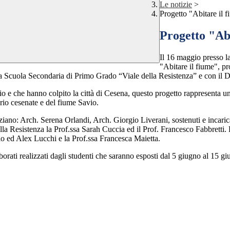
Le notizie
>
Progetto "Abitare il 
Progetto "Ab
Il 16 maggio presso la
"Abitare il fiume", pr
on la Scuola Secondaria di Primo Grado “Viale della Resistenza” e con il 
o e che hanno colpito la città di Cesena, questo progetto rappresenta u
torio cesenate e del fiume Savio.
aziano: Arch. Serena Orlandi, Arch. Giorgio Liverani, sostenuti e incaric
la Resistenza la Prof.ssa Sarah Cuccia ed il Prof. Francesco Fabbretti. Pe
lo ed Alex Lucchi e la Prof.ssa Francesca Maietta.
aborati realizzati dagli studenti che saranno esposti dal 5 giugno al 15 