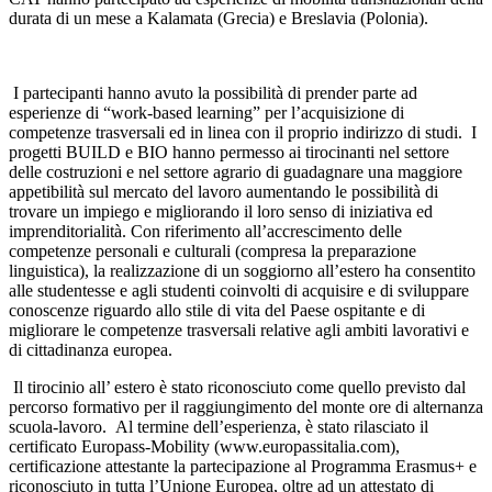
durata di un mese a Kalamata (Grecia) e Breslavia (Polonia).
I partecipanti hanno avuto la possibilità di prender parte ad
esperienze di “work-based learning” per l’acquisizione di
competenze trasversali ed in linea con il proprio indirizzo di studi. I
progetti BUILD e BIO hanno permesso ai tirocinanti nel settore
delle costruzioni e nel settore agrario di guadagnare una maggiore
appetibilità sul mercato del lavoro aumentando le possibilità di
trovare un impiego e migliorando il loro senso di iniziativa ed
imprenditorialità. Con riferimento all’accrescimento delle
competenze personali e culturali (compresa la preparazione
linguistica), la realizzazione di un soggiorno all’estero ha consentito
alle studentesse e agli studenti coinvolti di acquisire e di sviluppare
conoscenze riguardo allo stile di vita del Paese ospitante e di
migliorare le competenze trasversali relative agli ambiti lavorativi e
di cittadinanza europea.
Il tirocinio all’ estero è stato riconosciuto come quello previsto dal
percorso formativo per il raggiungimento del monte ore di alternanza
scuola-lavoro. Al termine dell’esperienza, è stato rilasciato il
certificato Europass-Mobility (www.europassitalia.com),
certificazione attestante la partecipazione al Programma Erasmus+ e
riconosciuto in tutta l’Unione Europea, oltre ad un attestato di