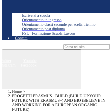
Iscriversi a scuola
Orientamento in ingresso
Orientamento classi seconde per scelta triennio
Orientamento post diploma
FSL - Formazione Scuola Lavoro
Contatti
Campo di ricerca per le pagine del sito
Twitter
Youtube
Instagram
Facebook
Home
>
PROGETTI ERASMUS+ BUILD (BUILD UP YOUR
FUTURE WITH ERASMUS+) AND BIO (BELIEVE IN
AND WORKING FOR A EUROPEAN ORGANIC
FUTURE)