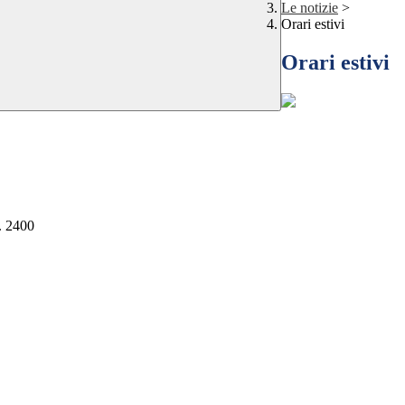
Le notizie
>
Orari estivi
Orari estivi
. 2400