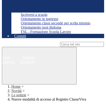
Iscriversi a scuola
Orientamento in ingresso
Orientamento classi seconde per scelta triennio
Orientamento post diploma
FSL - Formazione Scuola Lavoro
Contatti
Campo di ricerca per le pagine del sito
Twitter
Youtube
Instagram
Facebook
Home
>
Novità
>
Le notizie
>
Nuove modalità di accesso al Registro ClasseViva