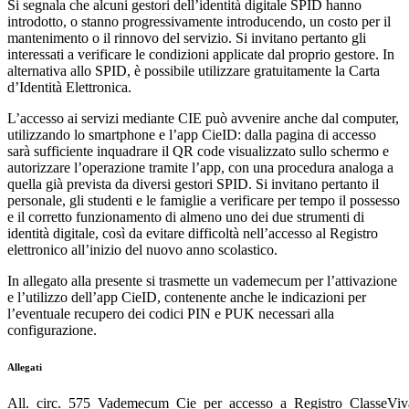
Si segnala che alcuni gestori dell’identità digitale SPID hanno
introdotto, o stanno progressivamente introducendo, un costo per il
mantenimento o il rinnovo del servizio. Si invitano pertanto gli
interessati a verificare le condizioni applicate dal proprio gestore. In
alternativa allo SPID, è possibile utilizzare gratuitamente la Carta
d’Identità Elettronica.
L’accesso ai servizi mediante CIE può avvenire anche dal computer,
utilizzando lo smartphone e l’app CieID: dalla pagina di accesso
sarà sufficiente inquadrare il QR code visualizzato sullo schermo e
autorizzare l’operazione tramite l’app, con una procedura analoga a
quella già prevista da diversi gestori SPID. Si invitano pertanto il
personale, gli studenti e le famiglie a verificare per tempo il possesso
e il corretto funzionamento di almeno uno dei due strumenti di
identità digitale, così da evitare difficoltà nell’accesso al Registro
elettronico all’inizio del nuovo anno scolastico.
In allegato alla presente si trasmette un vademecum per l’attivazione
e l’utilizzo dell’app CieID, contenente anche le indicazioni per
l’eventuale recupero dei codici PIN e PUK necessari alla
configurazione.
Allegati
All._circ._575_Vademecum_Cie_per_accesso_a_Registro_ClasseViv