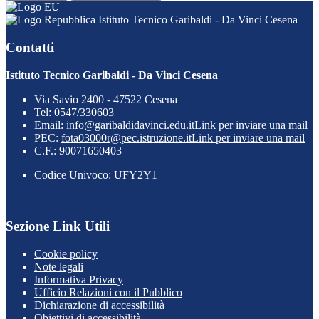
Istituto Tecnico Garibaldi - Da Vinci Cesena
Contatti
Istituto Tecnico Garibaldi - Da Vinci Cesena
Via Savio 2400 - 47522 Cesena
Tel:
0547/330603
Email:
info@garibaldidavinci.edu.it
Link per inviare una mail
PEC:
fota03000r@pec.istruzione.it
Link per inviare una mail
C.F.: 90071650403
Codice Univoco: UFY2Y1
Sezione Link Utili
Cookie policy
Note legali
Informativa Privacy
Ufficio Relazioni con il Pubblico
Dichiarazione di accessibilità
Obiettivi di accessibilità