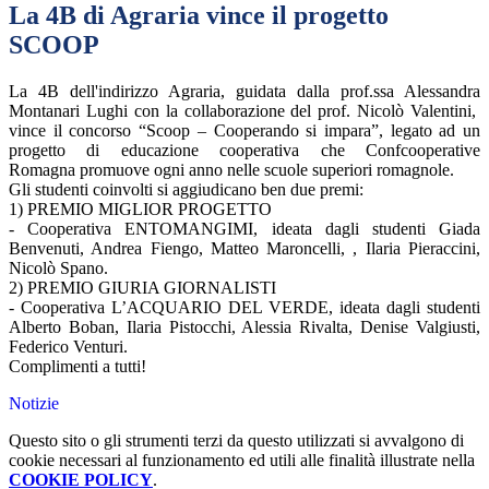
La 4B di Agraria vince il progetto
SCOOP
La 4B dell'indirizzo Agraria, guidata dalla prof.ssa Alessandra
Montanari Lughi con la collaborazione del prof. Nicolò Valentini,
vince il concorso “Scoop – Cooperando si impara”, legato ad un
progetto di
educazione cooperativa che Confcooperative
Romagna promuove ogni anno nelle scuole superiori romagnole.
Gli studenti coinvolti si aggiudicano ben due premi:
1) PREMIO MIGLIOR PROGETTO
- Cooperativa ENTOMANGIMI, ideata dagli studenti Giada
Benvenuti, Andrea Fiengo, Matteo Maroncelli, , Ilaria Pieraccini,
Nicolò Spano.
2) PREMIO GIURIA GIORNALISTI
- Cooperativa L’ACQUARIO DEL VERDE, ideata dagli studenti
Alberto Boban, Ilaria Pistocchi, Alessia Rivalta, Denise Valgiusti,
Federico Venturi.
Complimenti a tutti!
Notizie
Questo sito o gli strumenti terzi da questo utilizzati si avvalgono di
cookie necessari al funzionamento ed utili alle finalità illustrate nella
COOKIE POLICY
.