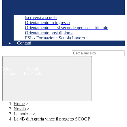
Iscriversi a scuola
Orientamento in ingresso
Orientamento classi seconde per scelta triennio
Orientamento post diploma
FSL - Formazione Scuola Lavoro
Contatti
Campo di ricerca per le pagine del sito
Twitter
Youtube
Instagram
Facebook
Home
>
Novità
>
Le notizie
>
La 4B di Agraria vince il progetto SCOOP