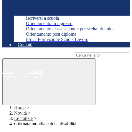
Iscriversi a scuola
Orientamento in ingresso
Orientamento classi seconde per scelta triennio
Orientamento post diploma
FSL - Formazione Scuola Lavoro
Contatti
Campo di ricerca per le pagine del sito
Twitter
Youtube
Instagram
Facebook
Home
>
Novità
>
Le notizie
>
Giornata mondiale della disabilità