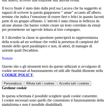
sull’albero, scrivere una relazione sull’attività svolta.
Il tocco finale è stato dato dalla prof.ssa Lacava che ha suggerito ai
ragazzi di scrivere la parola giapponese “ amae” accanto all’albero,
termine che indica l’emozione di essere fieri e felici in quanto facenti
parte di un gruppo affiatato. L’attività è stata chiusa in bellezza da
alcune alunne che hanno voluto creare un testo corredato da emoji
per permetterne un’agevole lettura al loro compagno.
Il 3 dicembre la classe in questione parteciperà in rappresentanza
della scuola ad un webinar che vedrà la presenza di campioni del
mondo dello sport paralimpico e non, di attori, di manager di
aziende quali Decathlon.
Notizie
Questo sito o gli strumenti terzi da questo utilizzati si avvalgono di
cookie necessari al funzionamento ed utili alle finalità illustrate nella
COOKIE POLICY
.
Personalizza
Rifiuta tutti
i cookies
Accetta tutti
i cookies
Gestione cookie
In questa schermata è possibile scegliere quali cookie consentire.
I cookie necessari sono quelli che consentono il funzionamento della
piattaforma e non è possibile disabilitarli.