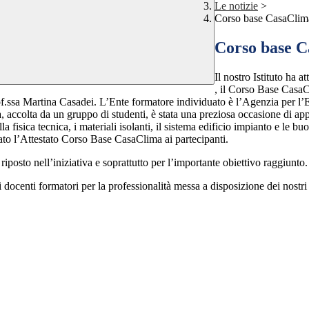
Le notizie
>
Corso base CasaClim
Corso base 
Il nostro Istituto ha a
, il Corso Base CasaCl
 prof.ssa Martina Casadei. L’Ente formatore individuato è l’Agenzia per 
accolta da un gruppo di studenti, è stata una preziosa occasione di app
la fisica tecnica, i materiali isolanti, il sistema edificio impianto e le b
iato l’Attestato Corso Base CasaClima ai partecipanti.
posto nell’iniziativa e soprattutto per l’importante obiettivo raggiunto.
i docenti formatori per la professionalità messa a disposizione dei nostri 