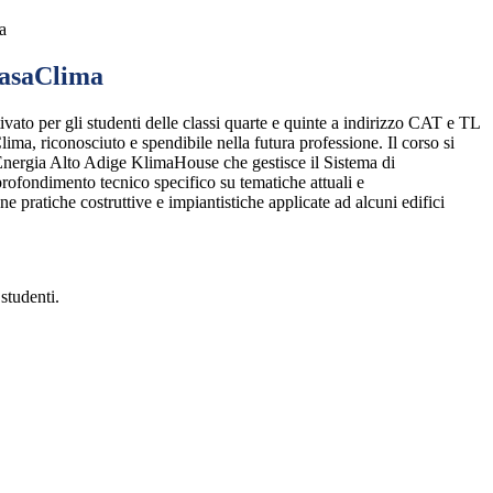
a
CasaClima
ttivato per gli studenti delle classi quarte e quinte a indirizzo CAT e TL
ima, riconosciuto e spendibile nella futura professione. Il corso si
l’Energia Alto Adige KlimaHouse che gestisce il Sistema di
rofondimento tecnico specifico su tematiche attuali e
uone pratiche costruttive e impiantistiche applicate ad alcuni edifici
studenti.