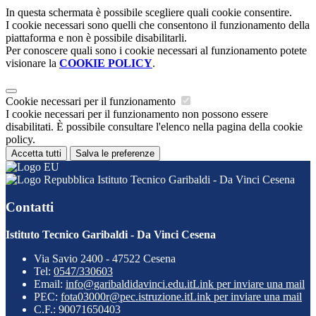
In questa schermata è possibile scegliere quali cookie consentire.
I cookie necessari sono quelli che consentono il funzionamento della
piattaforma e non è possibile disabilitarli.
Per conoscere quali sono i cookie necessari al funzionamento potete
visionare la
COOKIE POLICY
.
Cookie necessari per il funzionamento
I cookie necessari per il funzionamento non possono essere
disabilitati. È possibile consultare l'elenco nella pagina della cookie
policy.
Accetta tutti
Salva le preferenze
Istituto Tecnico Garibaldi - Da Vinci Cesena
Contatti
Istituto Tecnico Garibaldi - Da Vinci Cesena
Via Savio 2400 - 47522 Cesena
Tel:
0547/330603
Email:
info@garibaldidavinci.edu.it
Link per inviare una mail
PEC:
fota03000r@pec.istruzione.it
Link per inviare una mail
C.F.: 90071650403