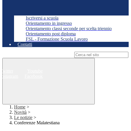
Iscriversi a scuola
Orientamento in ingresso
Orientamento classi seconde per scelta triennio
Orientamento post diploma
FSL - Formazione Scuola Lavoro
Contatti
Campo di ricerca per le pagine del sito
Twitter
Youtube
Instagram
Facebook
Home
>
Novità
>
Le notizie
>
Conferenze Malatestiana