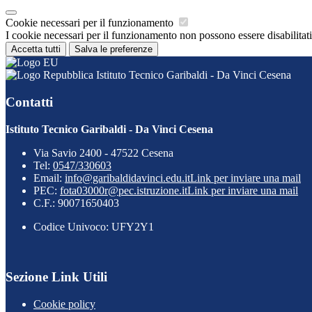
Cookie necessari per il funzionamento
I cookie necessari per il funzionamento non possono essere disabilitati.
Accetta tutti
Salva le preferenze
Istituto Tecnico Garibaldi - Da Vinci Cesena
Contatti
Istituto Tecnico Garibaldi - Da Vinci Cesena
Via Savio 2400 - 47522 Cesena
Tel:
0547/330603
Email:
info@garibaldidavinci.edu.it
Link per inviare una mail
PEC:
fota03000r@pec.istruzione.it
Link per inviare una mail
C.F.: 90071650403
Codice Univoco: UFY2Y1
Sezione Link Utili
Cookie policy