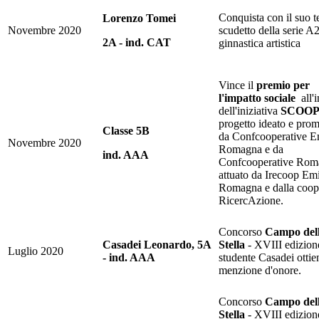
Conquista con il suo t
Lorenzo Tomei
Novembre 2020
scudetto della serie A2
2A - ind. CAT
ginnastica artistica
Vince il
premio per
l'impatto sociale
all'i
dell'iniziativa
SCOO
progetto ideato e pro
Classe 5B
da Confcooperative Em
Novembre 2020
Romagna e da
ind. AAA
Confcooperative Rom
attuato da Irecoop Emi
Romagna e dalla coop
RicercAzione.
Concorso
Campo del
Casadei Leonardo, 5A
Stella
- XVIII edizion
Luglio 2020
- ind. AAA
studente Casadei ottie
menzione d'onore.
Concorso
Campo del
Stella
- XVIII edizion