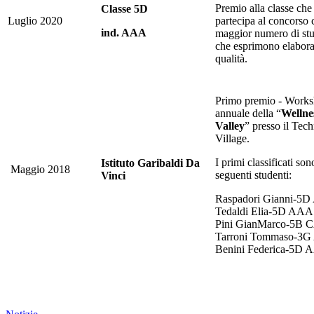
Premio alla classe che
Classe 5D
Luglio 2020
partecipa al concorso 
ind. AAA
maggior numero di stu
che esprimono elaborat
qualità.
Primo premio - Work
annuale della “
Wellne
Valley
” presso il Te
Village.
I primi classificati sono
Istituto Garibaldi Da
Maggio 2018
seguenti studenti:
Vinci
Raspadori Gianni-5
Tedaldi Elia-5D AAA
Pini GianMarco-5B 
Tarroni Tommaso-3
Benini Federica-5D