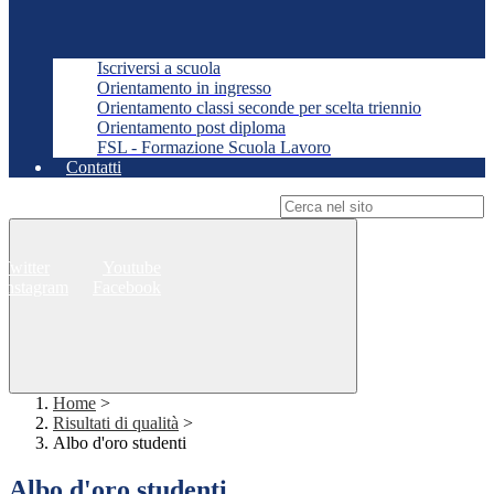
Iscriversi a scuola
Orientamento in ingresso
Orientamento classi seconde per scelta triennio
Orientamento post diploma
FSL - Formazione Scuola Lavoro
Contatti
Campo di ricerca per le pagine del sito
Twitter
Youtube
Instagram
Facebook
Home
>
Risultati di qualità
>
Albo d'oro studenti
Albo d'oro studenti