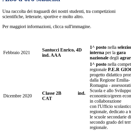
Una raccolta dei traguardi dei nostri studenti, tra competizioni
scientifiche, letterarie, sportive e molto altro.
Per maggiori informazioni, clicca sull'immagine.
1^ posto
nella
selezio
Santucci Enrico, 4D
Febbraio 2021
interna
per la
gara
ind. AAA
nazionale
degli
agrar
1^ posto
nella compet
regionale
P.E.R GI
progetto didattico pr
dalla Regione Emilia-
Romagna - assessorati 
Scuola e allo Svilupp
Classe 2B ind.
Dicembre 2020
economico/green eco
CAT
in collaborazione
con l'Ufficio scolastic
regionale, dedicato a t
le scuole secondarie d
secondo grado del terr
regionale.