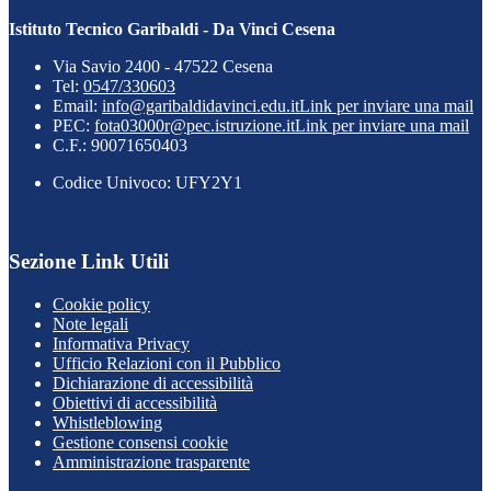
Istituto Tecnico Garibaldi - Da Vinci Cesena
Via Savio 2400 - 47522 Cesena
Tel:
0547/330603
Email:
info@garibaldidavinci.edu.it
Link per inviare una mail
PEC:
fota03000r@pec.istruzione.it
Link per inviare una mail
C.F.: 90071650403
Codice Univoco: UFY2Y1
Sezione Link Utili
Cookie policy
Note legali
Informativa Privacy
Ufficio Relazioni con il Pubblico
Dichiarazione di accessibilità
Obiettivi di accessibilità
Whistleblowing
Gestione consensi cookie
Amministrazione trasparente