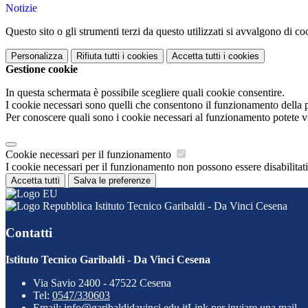
Notizie
Questo sito o gli strumenti terzi da questo utilizzati si avvalgono di coo
Personalizza
Rifiuta tutti
i cookies
Accetta tutti
i cookies
Gestione cookie
In questa schermata è possibile scegliere quali cookie consentire.
I cookie necessari sono quelli che consentono il funzionamento della pi
Per conoscere quali sono i cookie necessari al funzionamento potete v
Cookie necessari per il funzionamento
I cookie necessari per il funzionamento non possono essere disabilitati.
Accetta tutti
Salva le preferenze
Istituto Tecnico Garibaldi - Da Vinci Cesena
Contatti
Istituto Tecnico Garibaldi - Da Vinci Cesena
Via Savio 2400 - 47522 Cesena
Tel:
0547/330603
Email:
info@garibaldidavinci.edu.it
Link per inviare una mail